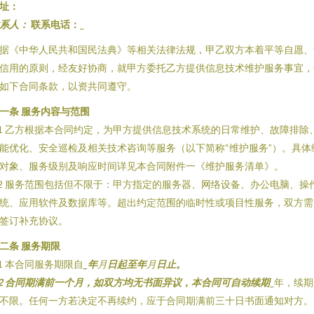
址：
系人：
联系电话：
_
据《中华人民共和国民法典》等相关法律法规，甲乙双方本着平等自愿、
信用的原则，经友好协商，就甲方委托乙方提供信息技术维护服务事宜，
如下合同条款，以资共同遵守。
一条 服务内容与范围
.1 乙方根据本合同约定，为甲方提供信息技术系统的日常维护、故障排除
能优化、安全巡检及相关技术咨询等服务（以下简称“维护服务”）。具体
对象、服务级别及响应时间详见本合同附件一《维护服务清单》。
.2 服务范围包括但不限于：甲方指定的服务器、网络设备、办公电脑、操
统、应用软件及数据库等。超出约定范围的临时性或项目性服务，双方需
签订补充协议。
二条 服务期限
.1 本合同服务期限自
_年
月
日起至
年
月
日止。
.2 合同期满前一个月，如双方均无书面异议，本合同可自动续期
_年，续
不限。任何一方若决定不再续约，应于合同期满前三十日书面通知对方。