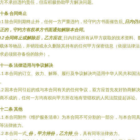
方不承担违约责任，但应积极协助甲方解决问题。
十条 合同终止
0.1 除合同到期终止外，任何一方严重违约，经守约方书面催告后
_日内仍
正的，守约方有权单方书面通知解除本合同。
0.2 合同终止或解除后，乙方应在
_日内归还所有从甲方获取的技术资料、
载体等物品，并销毁或永久删除其持有的任何甲方保密信息（依据法律法
求必须留存备份的除外）。
十一条 法律适用与争议解决
1.1 本合同的订立、效力、解释、履行及争议解决均适用中华人民共和国
。
1.2 因本合同引起的或与本合同有关的任何争议，双方应首先友好协商解
商不成的，任何一方均有权向甲方所在地有管辖权的人民法院提起诉讼。
十二条 其他
2.1 本合同附件《维护服务清单》为本合同不可分割的一部分，与本合同
等法律效力。
2.2 本合同一式
_份，甲方持
份，乙方持
_份，具有同等法律效力。