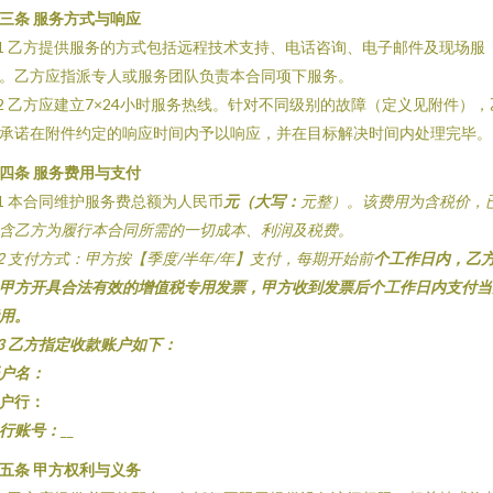
三条 服务方式与响应
.1 乙方提供服务的方式包括远程技术支持、电话咨询、电子邮件及现场服
。乙方应指派专人或服务团队负责本合同项下服务。
.2 乙方应建立7×24小时服务热线。针对不同级别的故障（定义见附件），
承诺在附件约定的响应时间内予以响应，并在目标解决时间内处理完毕。
四条 服务费用与支付
.1 本合同维护服务费总额为人民币
元（大写：
元整）。该费用为含税价，
含乙方为履行本合同所需的一切成本、利润及税费。
.2 支付方式：甲方按【季度/半年/年】支付，每期开始前
个工作日内，乙
甲方开具合法有效的增值税专用发票，甲方收到发票后
个工作日内支付当
用。
.3 乙方指定收款账户如下：
户名：
户行：
行账号：
__
五条 甲方权利与义务