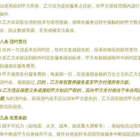
法使用权归甲方所有。乙方仅为提供服务之目的，在甲方授权范围内进行
操作。
.2 乙方应采取合理的技术与管理措施，保障在服务过程中接触到的甲方数
全，防止数据泄露、丢失或被非法篡改。
八条 违约责任
.1 任何一方违反本合同约定，给对方造成损失的，应承担相应的赔偿责任
.2 若乙方未能达到附件约定的服务级别标准，甲方有权根据附件中的约定
扣减相应服务费用。
.3 甲方逾期支付服务费的，每逾期一日，应按逾期金额的万分之五向乙方
违约金。逾期超过
_日的，乙方有权暂停服务直至甲方付清所有欠款。
.4 乙方违反保密义务或侵犯甲方知识产权的，应向甲方支付相当于本合同
额
_%的违约金，若该违约金不足以弥补甲方损失的，乙方还应赔偿甲方
部实际损失。
九条 免责条款
.1 因不可抗力（如地震、火灾、战争、政策重大调整等）、基础电信运营
络中断或甲方自身操作不当、硬件自然损耗等原因导致服务中断或延迟的