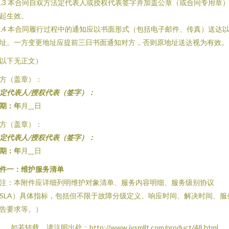
2.3 本合同自双方法定代表人或授权代表签字并加盖公章（或合同专用章
起生效。
2.4 本合同履行过程中的通知应以书面形式（包括电子邮件、传真）送达
址。一方变更地址应提前三日书面通知对方，否则原地址送达视为有效。
以下无正文）
方（盖章）：
定代表人/授权代表（签字）：
期：
年
月__日
方（盖章）：
定代表人/授权代表（签字）：
期：
年
月__日
件一：维护服务清单
注：本附件应详细列明维护对象清单、服务内容明细、服务级别协议
SLA）具体指标，包括但不限于故障分级定义、响应时间、解决时间、服
告要求等。）
如若转载，请注明出处：http://www.jysmllt.com/product/48.html